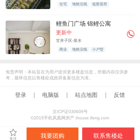
住宅
地铁沿线
低密居所
鲤鱼门广场 锦鲤公寓
更新中
甘井子区-泉水
商业
地铁沿线
小户型
免责声明：本站旨在为用户提供更多楼盘信息，所载内容仅供参
考，最终信息以售楼处或政府备案信息为准。
登录
电脑版
站点地图
反馈
京ICP证030609号
©️2019手机凤凰网房产 ihouse.ifeng.com
我要团购
联系售楼处
关注