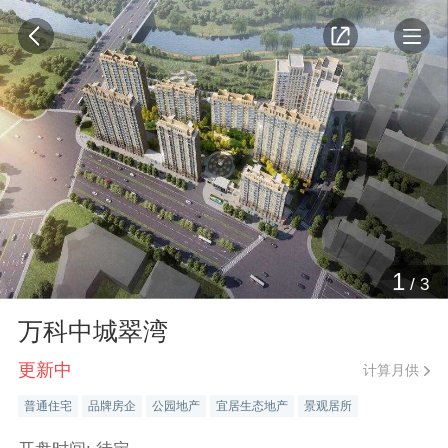
1
/
3
万科中城翠湾
更新中
计算月供
普通住宅
品牌房企
公园地产
宜居生态地产
景观居所