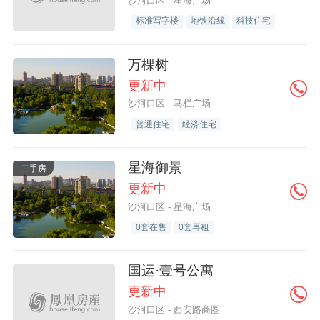
沙河口区 - 星海广场
标准写字楼
地铁沿线
科技住宅
万棵树
更新中
沙河口区 - 马栏广场
普通住宅
经济住宅
星海御景
二手房
更新中
沙河口区 - 星海广场
0套在售
0套再租
国运·壹号公寓
更新中
沙河口区 - 西安路商圈