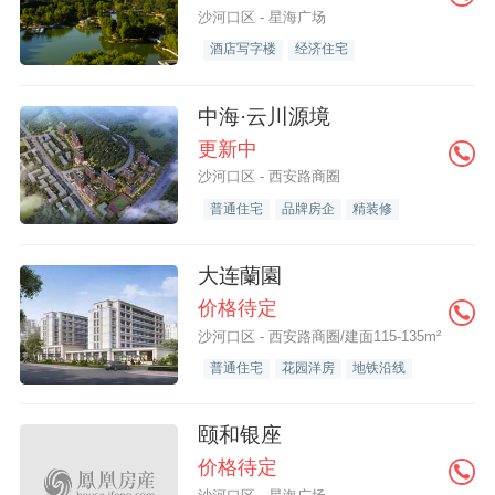
沙河口区 - 星海广场
酒店写字楼
经济住宅
中海·云川源境
更新中
沙河口区 - 西安路商圈
普通住宅
品牌房企
精装修
大连蘭園
价格待定
沙河口区 - 西安路商圈/建面115-135m²
普通住宅
花园洋房
地铁沿线
颐和银座
价格待定