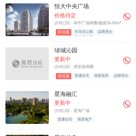
恒大中央广场
价格待定
沙河口区 - 和平广场商圈/建面35-93m²
住宅式公寓
品牌房企
有优惠
豪华居住区
绿城沁园
更新中
沙河口区 - 西安路商圈
普通住宅
低密居所
品牌房企
有优惠
星海融汇
更新中
沙河口区 - 星海广场
普通住宅
海景地产