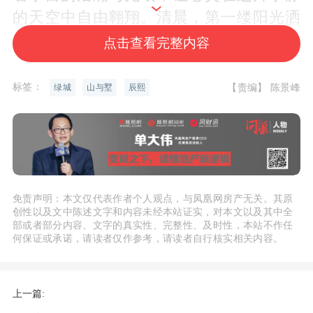
的天空中自由翱翔。清晨，第一缕阳光洒
在露台上，温暖而柔和，您可以在这里迎
点击查看完整内容
着朝阳，做一套舒缓的瑜伽，或者泡上一
杯香醇的咖啡，享受着这片刻的宁静与美
标签：
【责编】 陈景峰
绿城
山与墅
辰熙
好。
而下叠的 50 平私家庭院，则是您亲近自
然的专属空间。在这里，您可以亲手种下
喜爱的花草树木，让四季的色彩在您的庭
免责声明：本文仅代表作者个人观点，与凤凰网房产无关。其原
创性以及文中陈述文字和内容未经本站证实，对本文以及其中全
院中绽放。春日，繁花似锦，满园芬芳；
部或者部分内容、文字的真实性、完整性、及时性，本站不作任
夏日，绿树成荫，清风徐来；秋日，金桂
何保证或承诺，请读者仅作参考，请读者自行核实相关内容。
飘香，硕果累累；冬日，瑞雪纷飞，银装
素裹。在这个私家庭院中，您可以与亲朋
上一篇:
好友相聚，举办一场温馨的烧烤派对，或