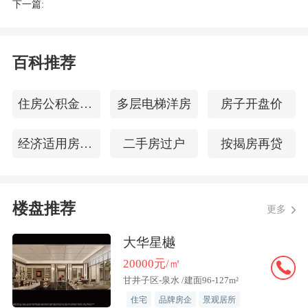
下一篇:
者只是静静地坐在摇椅上，聆听鸟儿的歌
声，感受着岁月的静好。
百科推荐
7.6 米的面宽，让阳光毫无保留地洒进屋
内，首层约 3.3 米的层高，营造出开阔大
住房公积金查询
多层电梯洋房
房子开盘价
气的空间感。落地窗的设计，更是将室外
经济适用房买卖合同
二手房过户
按揭房再贷
的美景尽收眼底，让您与自然时刻保持着
亲密的联系。在这里，生活不再是局促与
压抑，而是宽敞与自由。
楼盘推荐
更多
对于改善养老的您来说，绿城山与墅不仅
大华星樾
仅是一个居住的地方，更是一种生活的享
20000元/㎡
受。在这里，您可以告别城市的喧嚣与纷
甘井子区-泉水 /建面96-127m²
扰，回归到内心的宁静与平和。园区内优
住宅
品牌房企
景观居所