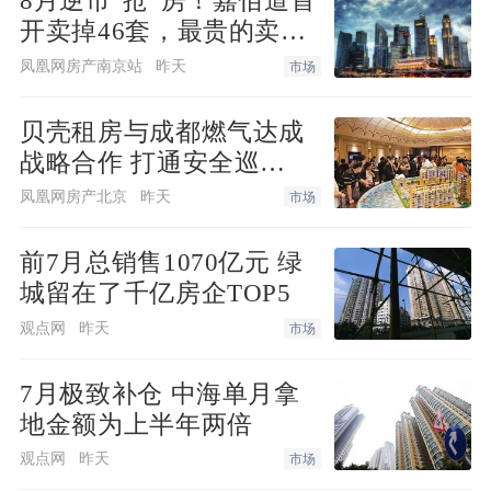
8月逆市“抢”房！嘉佰道首
品质、舒适的生活方式。这里的每一寸空
开卖掉46套，最贵的卖得
间，都承载着您对美好生活的向往；这里
最快！
凤凰网房产南京站
昨天
市场
的每一处细节，都彰显着对您的关爱与呵
护。让我们在这片美丽的家园中，一起度
贝壳租房与成都燃气达成
过温馨、幸福的人生时光，让岁月的脚步
战略合作 打通安全巡
在这里变得轻盈而美好。
检“最后一米”
凤凰网房产北京
昨天
市场
前7月总销售1070亿元 绿
城留在了千亿房企TOP5
观点网
昨天
市场
7月极致补仓 中海单月拿
地金额为上半年两倍
观点网
昨天
市场