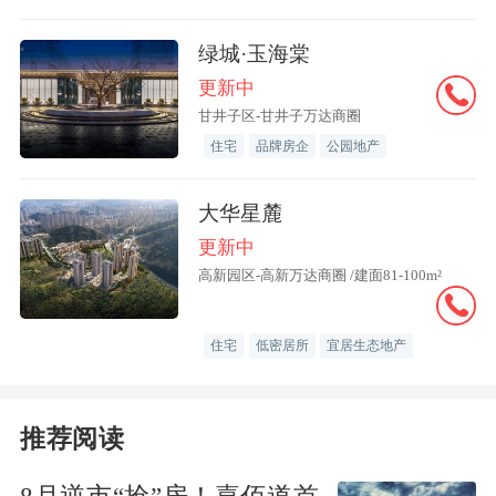
美的环境，清新的空气，让您的每一次呼
绿城·玉海棠
吸都充满了生命的活力。完善的配套设
更新中
施，贴心的
物业
服务，让您的生活无后顾
甘井子区-甘井子万达商圈
之忧。无论是休闲娱乐，还是医疗保健，
住宅
品牌房企
公园地产
一切都近在咫尺，为您的品质生活提供了
全方位的保障。
大华星麓
更新中
在绿城山与墅，您可以与志同道合的邻居
高新园区-高新万达商圈 /建面81-100m²
们一起，参加各种丰富多彩的活动。书法
绘画、音乐舞蹈、园艺烹饪，让您的兴趣
住宅
低密居所
宜居生态地产
爱好在这里得到充分的发挥。您可以结交
新的朋友，分享彼此的生活故事。
推荐阅读
选择绿城山与墅，就是选择了一种健康、