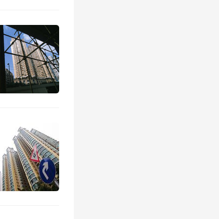
254
个家
家庭
的灯
目实现了
2023
提前
100
·大连桂语
力背后，