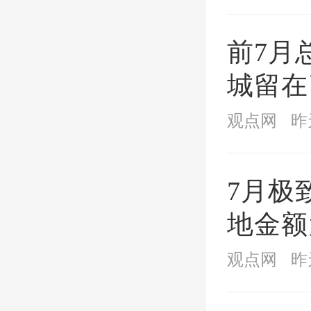
前7月
据了解
城留在
园
的品
观点网
昨
火，交
提前交
7月极
年12
地金额
天交付
观点网
昨
朝阳
提