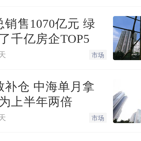
总销售1070亿元 绿
，在2023年全年，绿城完成
了千亿房企TOP5
质交付，点亮约
18.8
万户
天
市场
付规模再创新高。众多项
付，得到客户的高度认可。如
致补仓 中海单月拿
月中旬，绿城·青岛和锦玉园
为上半年两倍
，2023年10月28日，绿城
天
市场
前
60
天交付
，硬核的交付