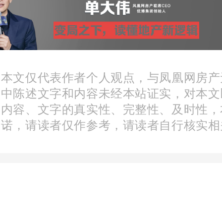
1547
万平方米
。其中，销
操盘榜
第
3
名
，中指院/亿
第
5
名
，其他各维度销售数
：本文仅代表作者个人观点，与凤凰网房产
文中陈述文字和内容未经本站证实，对本文
十。2023年1—12月，绿城
分内容、文字的真实性、完整性、及时性，
得合同销售面积约
686
万平
承诺，请读者仅作参考，请读者自行核实相
金额约
1943
亿元
，其中归
益金额约
1276
亿元
；绿城
销售的代建管理项目（简