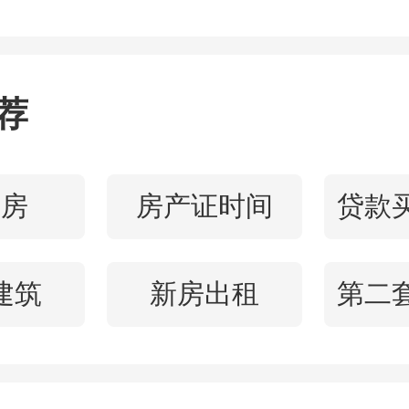
得合同销售面积约
861
万平
售金额约
1068
亿元
。一组组
荐
证了绿城品牌的价值与实力
住房
房产证时间
9日的观点ESG圆桌论坛上
院对过去一年在ESG领域
建筑
新房出租
进行了表彰。绿城中国荣获
24ESG
治理卓越表现
”称号