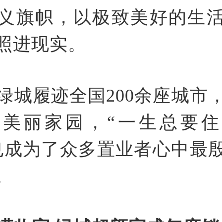
义旗帜，以极致美好的生
照进现实。
，绿城履迹全国200余座城市，
个美丽家园，“一生总要
也成为了众多置业者心中最
。