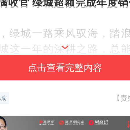
满收官 绿城超额完成年度销
3年，绿城一路乘风驭海，踏
城这一年的深耕之路，总
的业绩与荣耀。
点击查看完整内容
在1月5日，绿城中国（3900
【责
城
售数据公告，2023全年总
亿元
（含代建项目），总