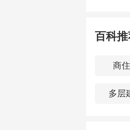
目）取
同销
百科推
后，见
商
在1月
数研究
多层
的企业
数
-20