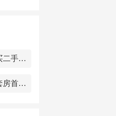
方米
，合
数据背
。
贷款买二手房的流程
，观点指
能力出众
第二套房首付比例
“
卓越指
。新年伊