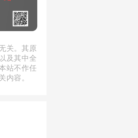
售额位列
翰全口径
据均进入
无关。其原
以及其中全
集团自投
本站不作任
方米
，合
关内容。
属绿城集
集团以绿
称代建项