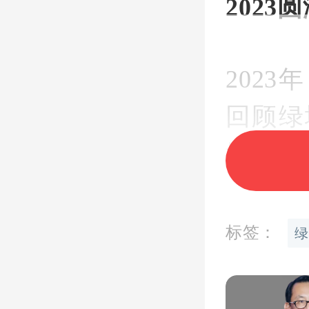
2023
圆
202
回顾绿
城斐然
据悉，
标签：
绿
发布销
额
3011