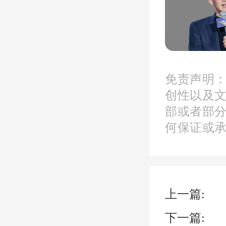
面积约
克而瑞
销售榜
免责声明
创性以及
行业前
部或者部
项目取
何保证或
同销售
团的权
上一篇:
城品牌
下一篇: