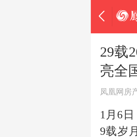
29载
亮全
凤凰网房
1月6日
9载岁