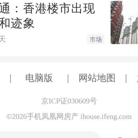
绿城中国的坚实产品力。
通：香港楼市出现
和迹象
大连桂语朝阳实景图
天
市场
始终坚持“品质为先”，
电脑版
网站地图
2019至2022年，绿城集
产品谱系》，系统梳理出
京ICP证030609号
城产品体系，并将研发创新
©2026手机凤凰网房产 ihouse.ifeng.com
度《绿城产品年鉴》，发