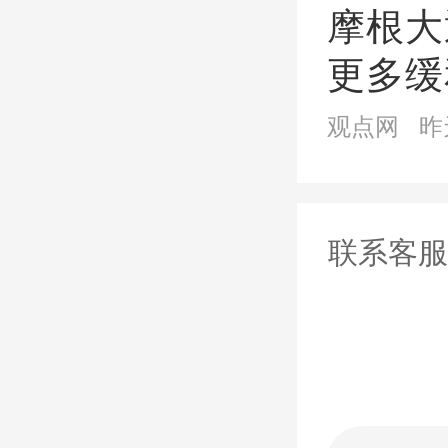
展现了
摩根大
更多缓
绿城·
观点网
昨
绿城，
联系客服
解，在
《绿城
2
”绿
形成年