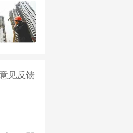
据笔者了
意见反馈
结出版了
“
8X8X2
落地成果
布《创造