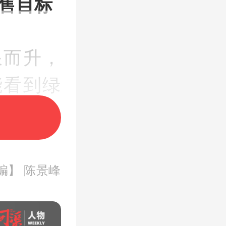
售目标
浪而升，
能看到绿
.HK）
编】 陈景峰
合同销售
合同销售