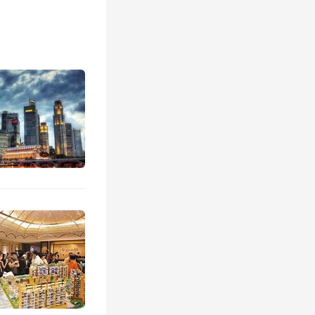
产品、服
绿城带来
4ESG
是一号标