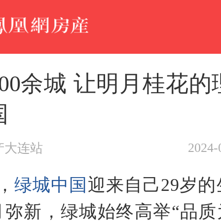
200余城 让明月桂花
国
2024-
产大连站
，
绿城中国
迎来自己29岁的
月弥新，绿城始终高举“品质