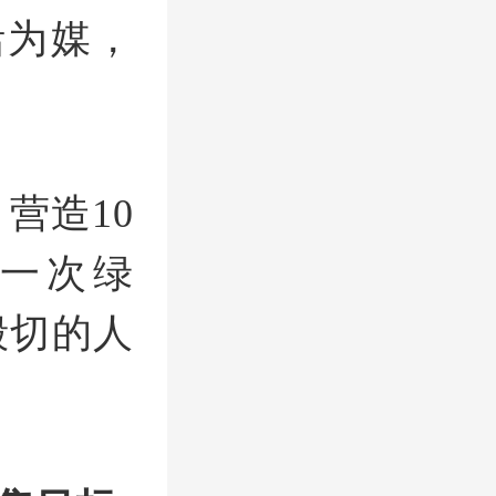
活为媒，
营造10
住一次绿
殷切的人