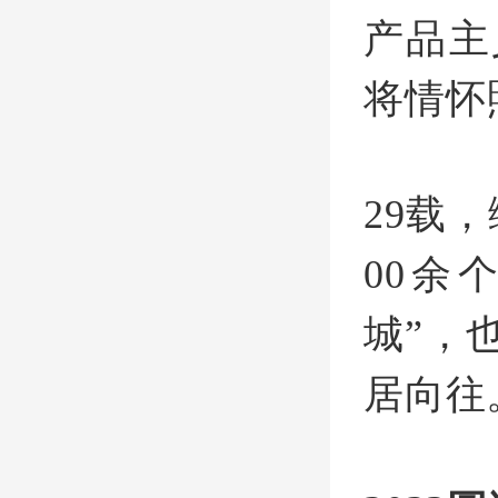
产品主
将情怀
29载
00余
城”，
居向往