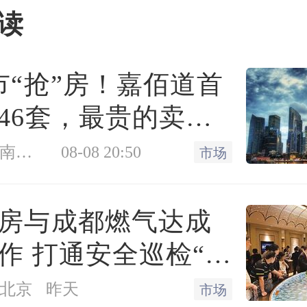
份第三方的认可为坚持“
读
营、组织、队伍全品质”的
的肯定。
市“抢”房！嘉佰道首
46套，最贵的卖得
国董事会秘书尚书臣出席202
凤凰网房产南京站
08-08 20:50
市场
领奖
房与成都燃气达成
作 打通安全巡检“最
质是一号工程 客户满意度
”
北京
昨天
市场