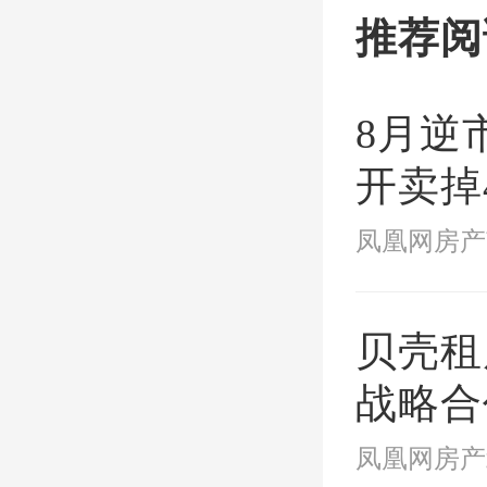
始，这
推荐阅
务、经
了极大
8月逆
开卖掉
绿城中
最快！
会议并
贝壳租
战略合
产品品
后一米
准
凤凰网房产